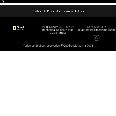
Política de Privacidade
Termos de Uso
Av. B, Quadra 39 - Lote 07
64 93618-0337
Itanhangá, Caldas Novas
quadromktdigital@gmail.com
Goiás - Brasil
Todos os direitos reservados ⓒQuadro Marketing 2025