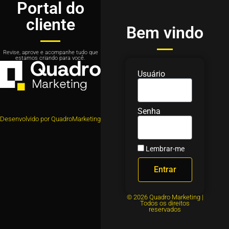
Portal do
cliente
Bem vindo
Revise, aprove e acompanhe tudo que
estamos criando para você.
Usuário
Senha
Desenvolvido por QuadroMarketing
Lembrar-me
Entrar
© 2026 Quadro Marketing |
Todos os direitos
reservados