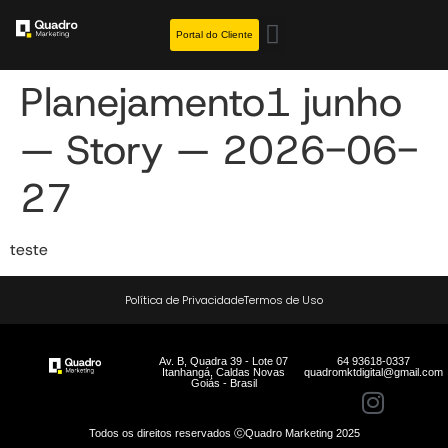
Portal do Cliente
Planejamento1 junho
— Story — 2026-06-
27
teste
Política de Privacidade
Termos de Uso
Av. B, Quadra 39 - Lote 07
64 93618-0337
Itanhangá, Caldas Novas
quadromktdigital@gmail.com
Goiás - Brasil
Todos os direitos reservados ⓒQuadro Marketing 2025